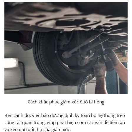
Cách khắc phục giảm xóc ô tô bị hỏng
Bên cạnh đó, việc bảo dưỡng định kỳ toàn bộ hệ thống treo
cũng rất quan trọng, giúp phát hiện sớm các vấn đề tiềm ẩn
và kéo dài tuổi thọ của giảm xóc.