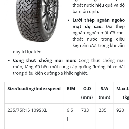
thoát nước hiệu quả và độ
bám ổn định.
Lưới thép ngoằn ngoèo
mật độ cao:
Đĩa thép
ngoằn ngoèo mật độ cao,
thoát nước trong điều
kiện ẩm ướt trong khi vẫn
duy trì lực kéo.
Công thức chống mài mòn:
Công thức chống mài
mòn, tăng độ bền mới cung cấp quãng đường lái xe dài
trong điều kiện đường xá khắc nghiệt.
Size/loading/Indexspeed
RIM
O.D
S.W
Max.
(mm)
(mm)
(kg
235/75R15 109S XL
6.5
733
235
920
J