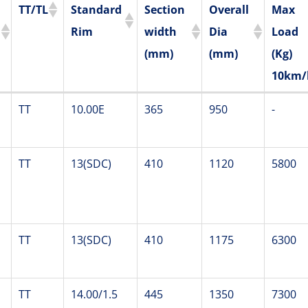
TT/TL
Standard
Section
Overall
Max
Rim
width
Dia
Load
(mm)
(mm)
(Kg)
10km/
TT/TL
Standard
Section
Overall
Max
TT
10.00E
365
950
-
Rim
width
Dia
Load
(mm)
(mm)
(Kg)
TT
13(SDC)
410
1120
5800
10km/
TT
13(SDC)
410
1175
6300
TT
14.00/1.5
445
1350
7300