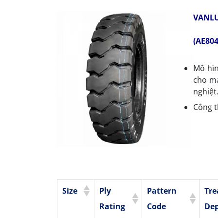
VANLU
(AE804
Mô hìn
cho má
nghiệt
Công t
Size
Ply
Pattern
Tre
Rating
Code
De