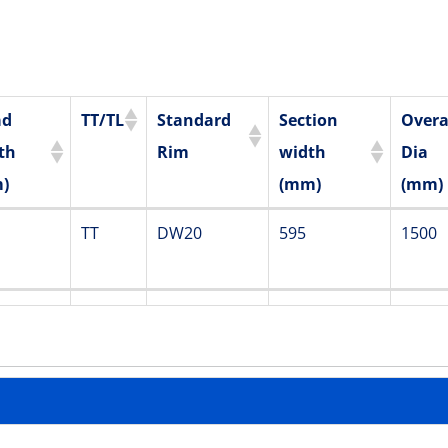
ad
TT/TL
Standard
Section
Overa
th
Rim
width
Dia
)
(mm)
(mm)
ad
TT/TL
Standard
Section
Overa
TT
DW20
595
1500
th
Rim
width
Dia
)
(mm)
(mm)