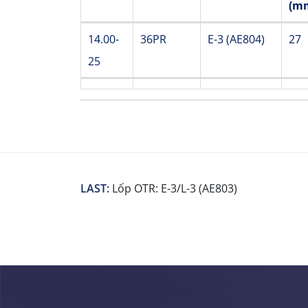
(m
Size
Ply
Pattern
Tre
14.00-
36PR
E-3 (AE804)
27
Rating
Code
De
25
(m
LAST:
Lốp OTR: E-3/L-3 (AE803)