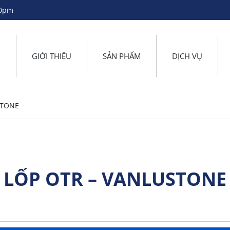
30pm
̉
GIỚI THIỆU
SẢN PHẨM
DỊCH VỤ
STONE
LỐP OTR – VANLUSTONE