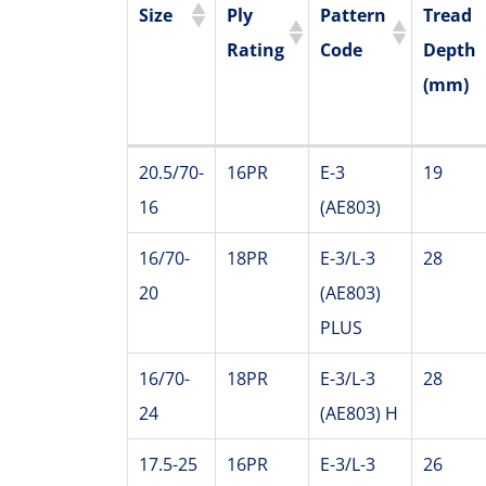
Size
Ply
Pattern
Tread
Rating
Code
Depth
(mm)
Size
Ply
Pattern
Tread
20.5/70-
16PR
E-3
19
Rating
Code
Depth
16
(AE803)
(mm)
16/70-
18PR
E-3/L-3
28
20
(AE803)
PLUS
16/70-
18PR
E-3/L-3
28
24
(AE803) H
17.5-25
16PR
E-3/L-3
26