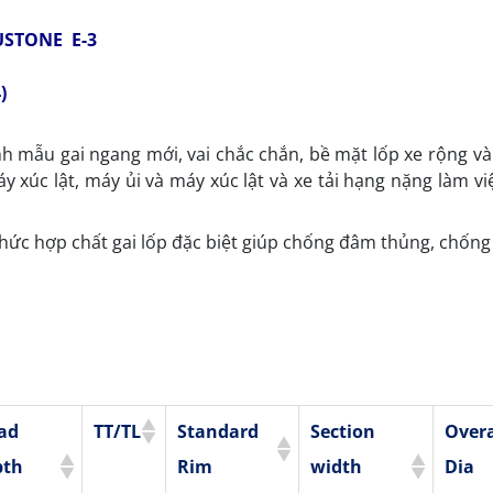
STONE E-3
)
h mẫu gai ngang mới, vai chắc chắn, bề mặt lốp xe rộng và
y xúc lật, máy ủi và máy xúc lật và xe tải hạng nặng làm vi
.
hức hợp chất gai lốp đặc biệt giúp chống đâm thủng, chống
ad
TT/TL
Standard
Section
Overa
pth
Rim
width
Dia