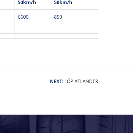
50km/h
50km/h
ll
Max Load
Max pressure
6600
850
(Kg)
(Kpa)
50km/h
50km/h
NEXT:
LỐP ATLANDER