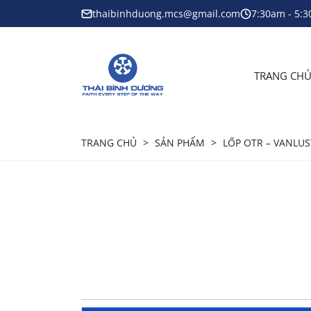
thaibinhduong.mcs@gmail.com
7:30am - 5:
TRANG CHU
TRANG CHỦ
SẢN PHẨM
LỐP OTR – VANLU