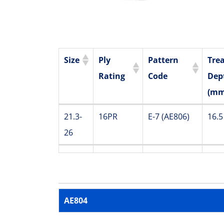
Size
Ply
Pattern
Tre
Rating
Code
Dep
(mm
Size
Ply
Pattern
Tre
21.3-
16PR
E-7 (AE806)
16.5
Rating
Code
Dep
26
(mm
AE804