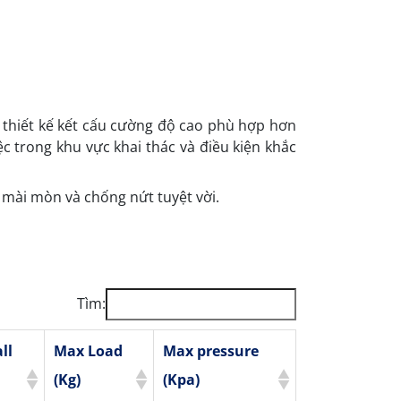
 thiết kế kết cấu cường độ cao phù hợp hơn
ệc trong khu vực khai thác và điều kiện khắc
 mài mòn và chống nứt tuyệt vời.
Tìm:
ll
Max Load
Max pressure
(Kg)
(Kpa)