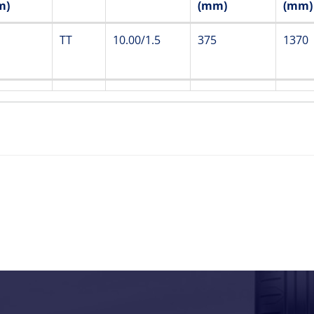
m)
(mm)
(mm)
ad
TT/TL
Standard
Section
Overa
TT
10.00/1.5
375
1370
pth
Rim
width
Dia
m)
(mm)
(mm)