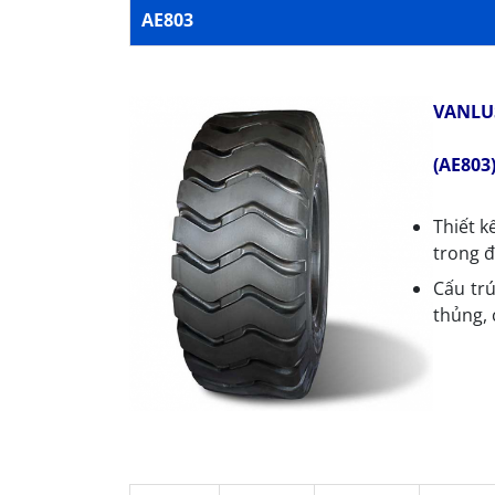
AE803
VANLU
(AE803
Thiết k
trong đ
Cấu trú
thủng, 