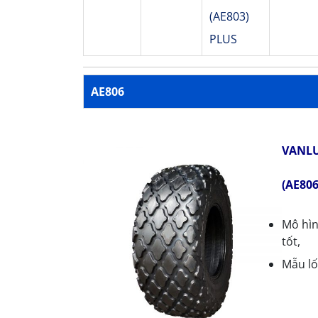
(AE803)
PLUS
AE806
VANLU
(AE806
Mô hìn
tốt,
Mẫu lố