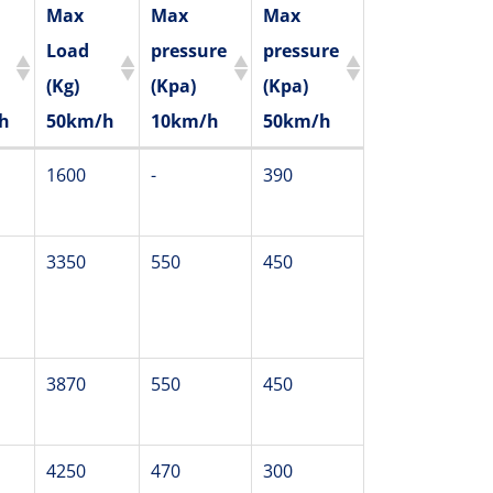
Max
Max
Max
Load
pressure
pressure
(Kg)
(Kpa)
(Kpa)
h
50km/h
10km/h
50km/h
Max
Max
Max
1600
-
390
Load
pressure
pressure
(Kg)
(Kpa)
(Kpa)
3350
550
450
h
50km/h
10km/h
50km/h
3870
550
450
4250
470
300