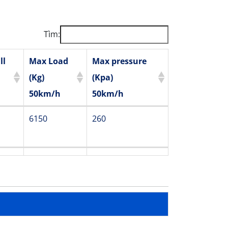
Tìm:
ll
Max Load
Max pressure
(Kg)
(Kpa)
50km/h
50km/h
ll
Max Load
Max pressure
6150
260
(Kg)
(Kpa)
50km/h
50km/h