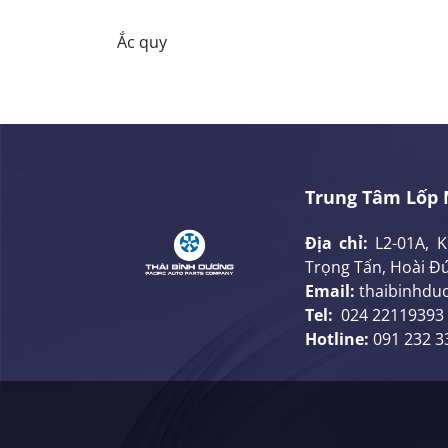
Ắc quy
Trung Tâm Lốp 
Địa chỉ:
L2-01A, 
Trọng Tấn, Hoài Đứ
Email:
thaibinhdu
Tel:
024 22119393
Hotline:
091 232 3