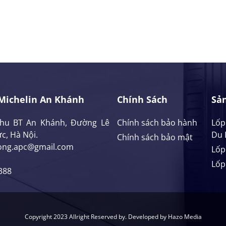
Michelin An Khánh
Chính Sách
Sả
Khu BT An Khánh, Đường Lê
Chính sách bảo hành
Lốp
c, Hà Nội.
Du 
Chính sách bảo mật
ong.apc@gmail.com
Lốp
Lốp
388
Copyright 2023 Allright Reserved by. Developed by Hazo Media