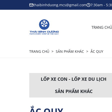
thaibinhduong.mcs@gmail.com
7:30am - 5:
TRANG CHU
TRANG CHỦ
SẢN PHẨM KHÁC
ẮC QUY
LỐP XE CON - LỐP XE DU LỊCH
SẢN PHẨM KHÁC
ẮC QUY