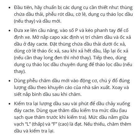
Đầu tiên, hãy chuẩn bị các dụng cụ cần thiết như: thùng
chứa dầu thải, phễu rót dầu, cờ lê, dụng cụ tháo lọc dầu
(nếu thay) và dầu mới.
Đưa xe lên cầu nâng, vào số P và kéo phanh tay để cố
định xe. Mở nắp capo xác định vị trí châm dầu và ốc xả
dầu ở đáy cacte. Đặt thùng chứa dầu thải dưới ốc xả,
dùng cờ lê tháo ốc xả, sau khi xả hết dầu, lắp lại ốc xả
(nếu cần thay long đen thì nhớ thay). Tiếp theo, dùng
dụng cụ tháo lọc dầu chuyên dụng để tháo lọc dầu (nếu
thay).
Dùng phễu châm dầu mới vào động cơ, chú ý đổ đúng
lượng dầu theo khuyến cáo của nhà sản xuất. Xoay và
siết nắp bình dầu sau khi châm.
Kiểm tra lại lượng dầu sau vài phút để dầu chảy xuống
đáy cacte. Dùng que thăm dầu kiểm tra mức dầu (lau
sạch que thăm trước khi kiểm tra). Mức dầu nằm giữa
vạch “L” (thấp) và “F” (cao) là đạt. Nếu thiếu, châm thêm
dầu và kiểm tra lại.