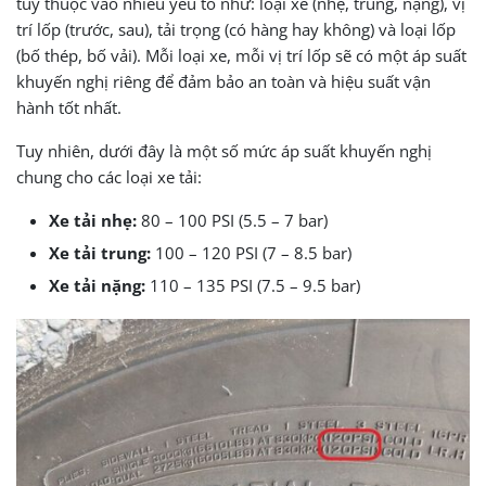
tùy thuộc vào nhiều yếu tố như: loại xe (nhẹ, trung, nặng), vị
trí lốp (trước, sau), tải trọng (có hàng hay không) và loại lốp
(bố thép, bố vải). Mỗi loại xe, mỗi vị trí lốp sẽ có một áp suất
khuyến nghị riêng để đảm bảo an toàn và hiệu suất vận
hành tốt nhất.
Tuy nhiên, dưới đây là một số mức áp suất khuyến nghị
chung cho các loại xe tải:
Xe tải nhẹ:
80 – 100 PSI (5.5 – 7 bar)
Xe tải trung:
100 – 120 PSI (7 – 8.5 bar)
Xe tải nặng:
110 – 135 PSI (7.5 – 9.5 bar)